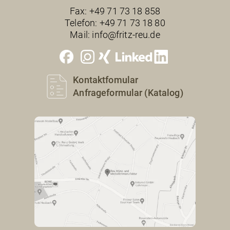
Fax:
+49 71 73 18 858
Telefon:
+49 71 73 18 80
Mail:
info@fritz-reu.de
Kontaktfomular
Anfrageformular (Katalog)