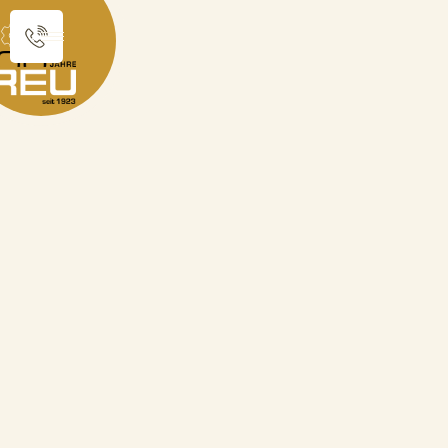
Sie sind hier:
Produktkatalog
Schützentaler
Schützentaler "Wildschütz Jennerwein"
zurück zur Übersicht
Schützentaler
"Wildschütz Jennerwein"