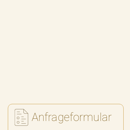
Benz Patent Motorwagen 1886
Modellauto
USB-Stick 8 GB individuell graviert
zurück zur Übersicht
Anfrageformular