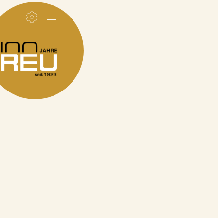
og
" Taler mit Foto
mit Foto