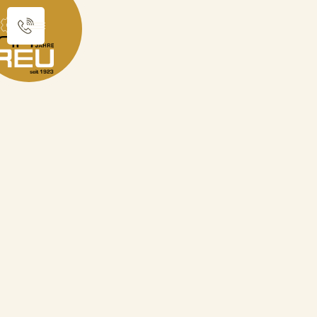
Sie sind hier:
Produktkatalog
Schützen
Schützenkönig Abzeichen (Ø 35 mm)
zurück zur Übersicht
Schützenkönig
Abzeichen (Ø 35 mm)