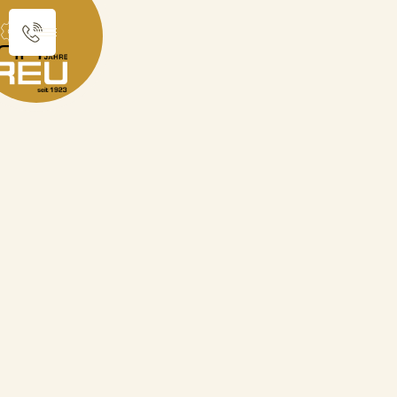
Sie sind hier:
Produktkatalog
Schützentaler
Schützentaler "Patrona Bavariae"
zurück zur Übersicht
Schützentaler "Patrona
Bavariae"