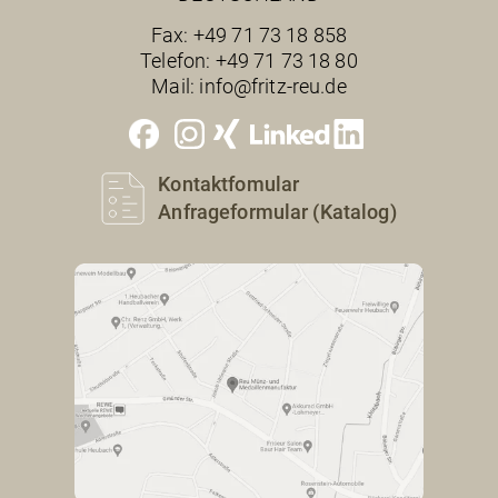
Fax:
+49 71 73 18 858
Telefon:
+49 71 73 18 80
Mail:
info@fritz-reu.de
Kontaktfomular
Anfrageformular (Katalog)