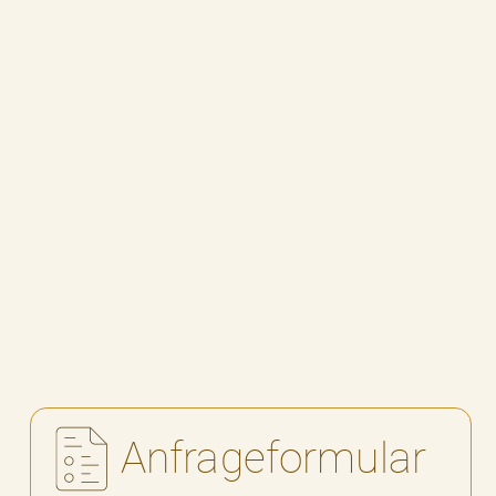
Benz Patent Motorwagen 1886
Modellauto
USB-Stick 8 GB individuell graviert
zurück zur Übersicht
Anfrageformular