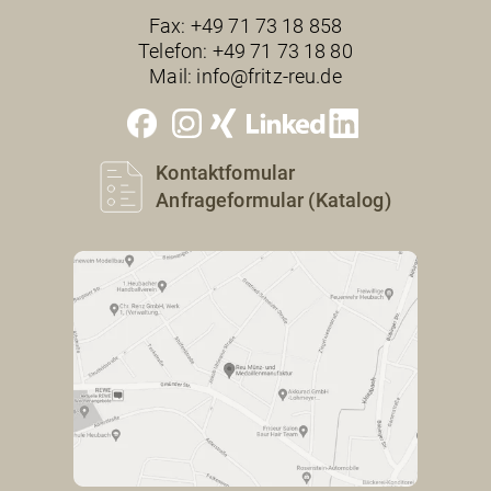
Fax:
+49 71 73 18 858
Telefon:
+49 71 73 18 80
Mail:
info@fritz-reu.de
Kontaktfomular
Anfrageformular (Katalog)