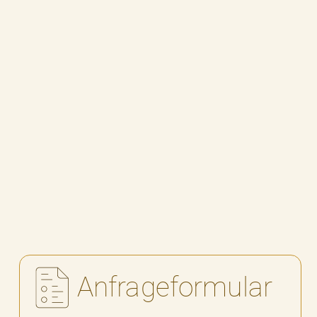
Benz Patent Motorwagen 1886
Modellauto
USB-Stick 8 GB individuell graviert
zurück zur Übersicht
Anfrageformular