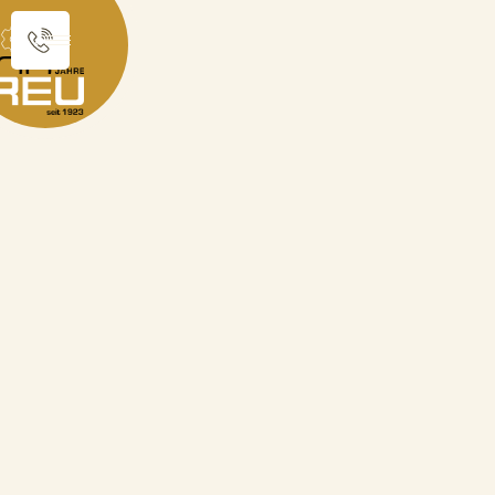
Sie sind hier:
Produktkatalog
Schützentaler
Schützentaler "Jagdmotiv und Ziel" mit Gravurfeld
zurück zur Übersicht
Schützentaler
"Jagdmotiv und Ziel" mit
Gravurfeld