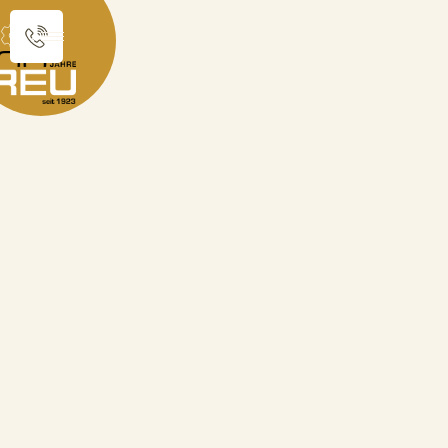
Sie sind hier:
Produktkatalog
Schützentaler
Schützentaler "Hubertusjagd und Patrona Bavariae"
zurück zur Übersicht
Schützentaler
"Hubertusjagd und
Patrona Bavariae"