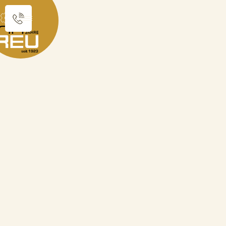
Sie sind hier:
Produktkatalog
Festtagstaler
Festtagstaler "Blumenstrauß" mit pers. Gravur
zurück zur Übersicht
Festtagstaler
"Blumenstrauß" mit pers.
Gravur