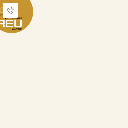
Sie sind hier:
Produktkatalog
Karneval
"Gardist mit Uniform" Abzeichen
zurück zur Übersicht
"Gardist mit Uniform"
Abzeichen