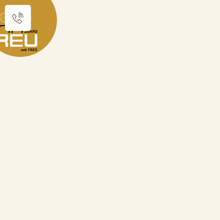
Sie sind hier:
Produktkatalog
Karneval
Funkmariechen Abzeichen Rot-Weiß
zurück zur Übersicht
Funkmariechen
Abzeichen Rot-Weiß