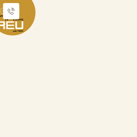
Sie sind hier:
Produktkatalog
Martin Luther Medaillen
Luther Medaille "95 Thesen"
zurück zur Übersicht
Luther Medaille "95
Thesen"